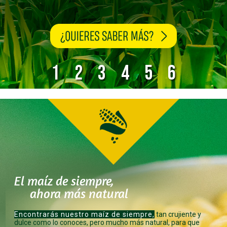
1
2
3
4
5
6
El maíz de siempre,
ahora más natural
Encontrarás nuestro maíz de siempre,
tan crujiente y
dulce como lo conoces, pero mucho más natural, para que